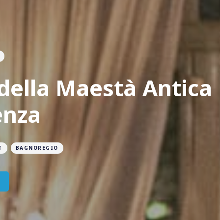
della Maestà Antica
enza
T
BAGNOREGIO