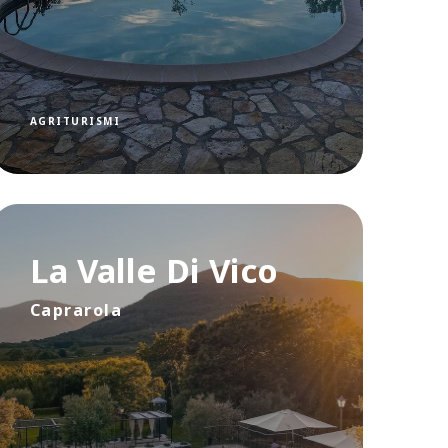
AGRITURISMI
La Valle Di Vico
Caprarola