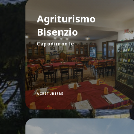
Agriturismo
Bisenzio
Capodimonte
AGRITURISMI