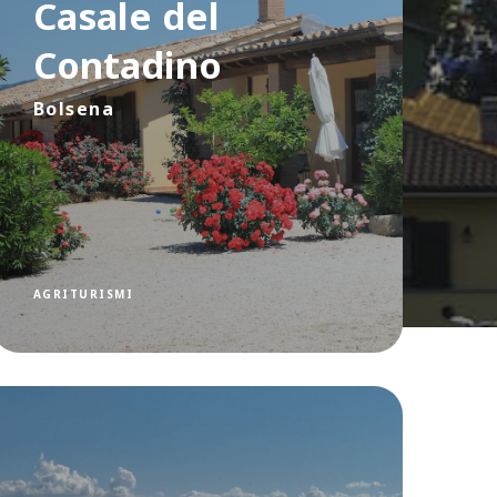
Casale del
Contadino
Bolsena
AGRITURISMI