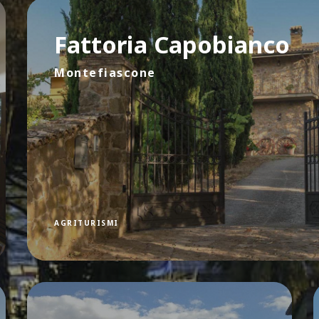
Fattoria Capobianco
Montefiascone
AGRITURISMI