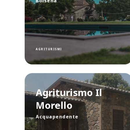
Bolsena
AGRITURISMI
Agriturismo Il
Morello
Acquapendente