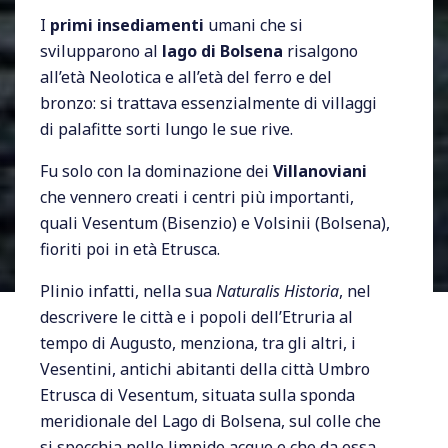
I
primi insediamenti
umani che si
svilupparono al
lago di Bolsena
risalgono
all’età Neolotica e all’età del ferro e del
bronzo: si trattava essenzialmente di villaggi
di palafitte sorti lungo le sue rive.
Fu solo con la dominazione dei
Villanoviani
che vennero creati i centri più importanti,
quali Vesentum (Bisenzio) e Volsinii (Bolsena),
fioriti poi in età Etrusca.
Plinio infatti, nella sua
Naturalis Historia
, nel
descrivere le città e i popoli dell’Etruria al
tempo di Augusto, menziona, tra gli altri, i
Vesentini, antichi abitanti della città Umbro
Etrusca di Vesentum, situata sulla sponda
meridionale del Lago di Bolsena, sul colle che
si specchia nelle limpide acque e che da essa