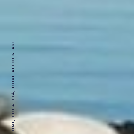
LAGO DI BOLSENA | INFORMAZIONI, LOCALITÀ, DOVE ALLOGGIARE